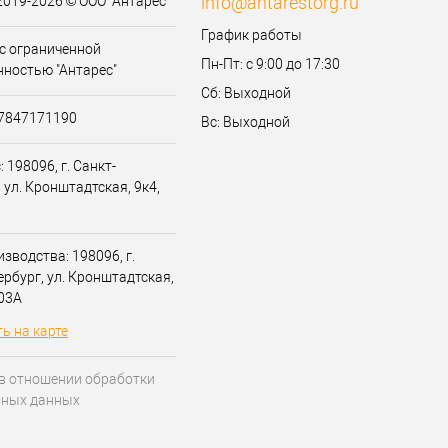
info@antarestorg.ru
2019-2026 © ООО "Антарес"
График работы
с ограниченной
Пн-Пт: с 9:00 до 17:30
нностью "Антарес"
Сб: Выходной
07847171190
Вс: Выходной
 198096, г. Санкт-
 ул. Кронштадтская, 9к4,
зводства: 198096, г.
ербург, ул. Кронштадтская,
203А
ь на карте
в отношении обработки
ьных данных