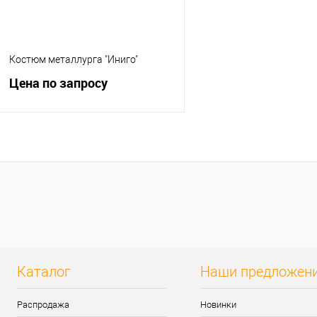
Костюм металлурга "Иниго"
Цена по запросу
Запросить цену
Купить в 1 клик
К сравнению
В избранное
Нет в наличии
Каталог
Наши предложен
Распродажа
Новинки