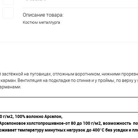
Описание товара:
Костюм металлурга
ной застёжкой на пуговицах, отложным воротником, нижними проре
 карман. Вентиляция на подкладке по спинке и у проймы, по верху 
карманами.
0 г/м2, 100% волокно Арселон,
Арселоновое холстопрошивное-от 80 до 100 г/м2, возможность п
рживает температуру минутных нагрузок до 400°С без усадки и пл