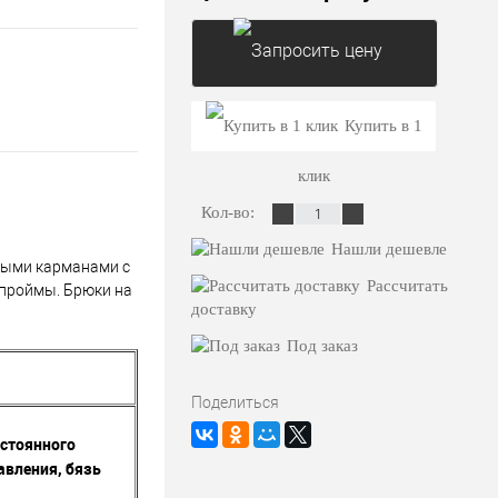
Запросить цену
Купить в 1
клик
Кол-во:
Нашли дешевле
зными карманами с
Рассчитать
у проймы. Брюки на
доставку
Под заказ
Поделиться
остоянного
авления, бязь