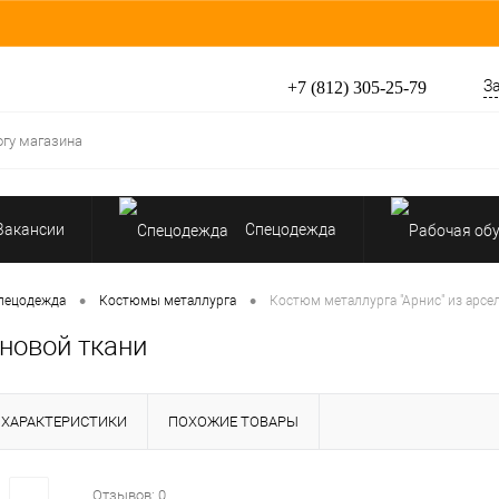
З
+7 (812) 305-25-79
Вакансии
Спецодежда
Перчатки, рукавицы
•
•
пецодежда
Костюмы металлурга
Костюм металлурга "Арнис" из арсе
новой ткани
Средства защиты от падения
ХАРАКТЕРИСТИКИ
ПОХОЖИЕ ТОВАРЫ
Отзывов: 0