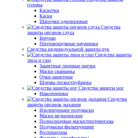
головы
Каскетки
Каски
Шапочки одноразовые
Средства
защиты органов слуха
Беруши
Противошумные наушники
Средства индивидуальной защиты рук
Средства защиты
лица и глаз
Защитные лицевые щитки
Маски сварщика
Очки защитные
Шлемы пескоструйщика
Средства защиты ног
Наколенники
Средства
защиты органов дыхания
Изолирующие полумаски
Маски медицинские
Полнолицевые маски/противогазы
Полумаски фильтрующие
Респираторы
Фильтры, предфильтры