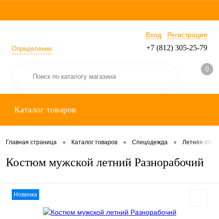
Вход
Регистрация
+7 (812) 305-25-79
Определение
0
Каталог товаров
•
•
•
Главная страница
Каталог товаров
Спецодежда
Летняя спец
Костюм мужской летний Разнорабочий
Новинка