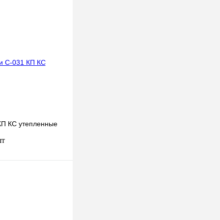
КП КС утепленные
шт
В корзину
К сравнению
В