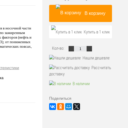
В корзину
в в носочной части
Купить в 1 клик
- по зажиренным
 факторов (нефть и
(З); от пониженных
лиматических поясах,
Кол-во:
Нашли дешевле
Рассчитать
ктеристики
доставку
жа
В наличии
Поделиться