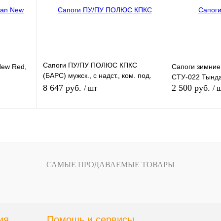
и
наличии
Сапоги ПУ/ПУ ПОЛЮС КПКС
New Red,
Сапоги зимние
(БАРС) мужск., с надст., ком. под.
СТУ-022 Тынд
кевл. ст., утепл., шипы, серые (–
8 647 руб.
2 500 руб.
/ шт
/ 
50°С)
зину
В корзину
внению
Купить в 1 клик
К сравнению
Купить в 1 клик
САМЫЕ ПРОДАВАЕМЫЕ ТОВАРЫ
В
В избранное
В
В избранное
и
наличии
Размер обуви:
40
ия
Помощь и сервисы