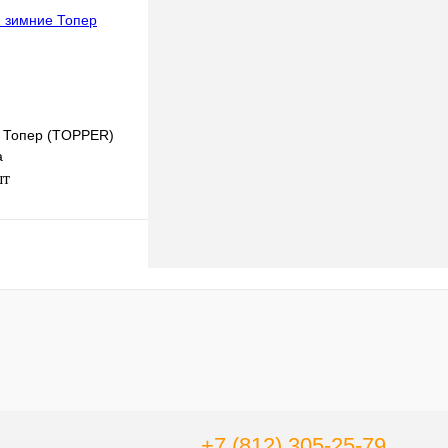
наличии
 Топер (TOPPER)
а
шт
В корзину
К сравнению
В
наличии
+7 (812) 305-25-79