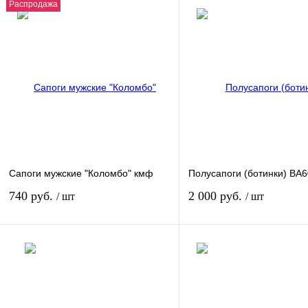
Распродажа
Сапоги мужские "Коломбо" кмф
Полусапоги (ботинки) ВА6
740 руб.
2 000 руб.
/ шт
/ шт
В корзину
В кор
Купить в 1 клик
К сравнению
Купить в 1 клик
К сра
В избранное
В
В избранное