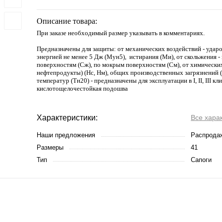
Описание товара:
При заказе необходимый размер указывать в комментариях.
Предназначены для защиты: от механических воздействий - ударо
энергией не менее 5 Дж (Мун5), истирания (Ми), от скольжения 
поверхностям (Сж), по мокрым поверхностям (См), от химических
нефтепродукты) (Нс, Нм), общих производственных загрязнений 
температур (Тн20) - предназначены для эксплуатации в I, II, III к
кислотощелочестойкая подошва
Характеристики:
Все хара
Наши предложения
Распрода
Размеры
41
Тип
Сапоги