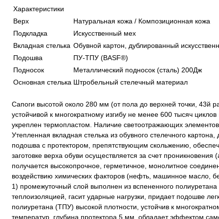
Характеристики
Верх
Натуральная кожа / Композиционная кожа
Подкладка
Искусственный мех
Вкладная стелька
Обувной картон, дублированный искусстве
Подошва
ПУ-ТПУ (BASF®)
Подносок
Металлический подносок (сталь) 200Дж
Основная стелька
Штробельный стелечный материал
Сапоги высотой около 280 мм (от пола до верхней точки, 43й р
устойчивой к многократному изгибу не менее 600 тысяч цикло
укреплен термопластом. Наличие светоотражающих элементов о
Утепленная вкладная стелька из обувного стелечного картона
подошва с протектором, препятствующим скольжению, обеспеч
заготовке верха обуви осуществляется за счет проникновения 
получается высокопрочное, герметичное, монолитное соедине
воздействию химических факторов (нефть, машинное масло, бен
1) промежуточный слой выполнен из вспененного полиуретана 
теплоизоляцией, гасит ударные нагрузки, придает подошве лег
полиуретана (ТПУ) высокой плотности, устойчив к многократн
температур, глубина протектора 5 мм, обладает эффектом сам