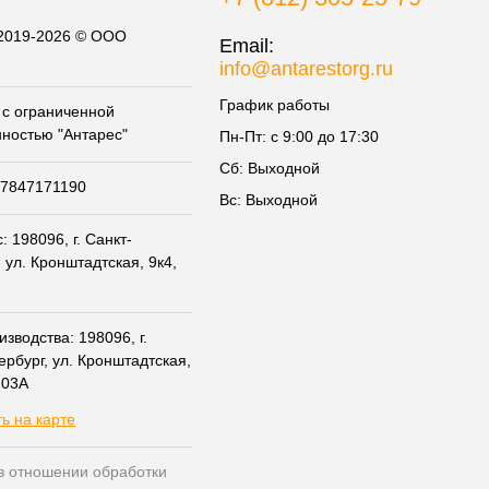
 2019-2026 © ООО
Email:
info@antarestorg.ru
График работы
с ограниченной
нностью "Антарес"
Пн-Пт: с 9:00 до 17:30
Сб: Выходной
07847171190
Вс: Выходной
 198096, г. Санкт-
 ул. Кронштадтская, 9к4,
зводства: 198096, г.
ербург, ул. Кронштадтская,
203А
ь на карте
в отношении обработки