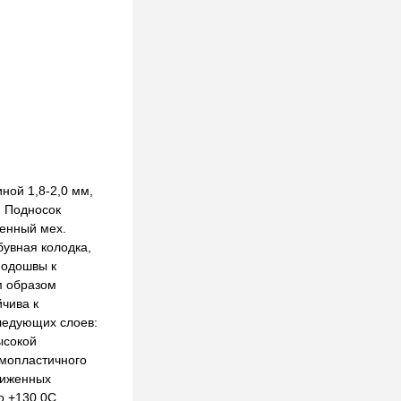
ной 1,8-2,0 мм,
. Подносок
венный мех.
бувная колодка,
подошвы к
м образом
чива к
следующих слоев:
ысокой
рмопластичного
ниженных
о +130 0C.