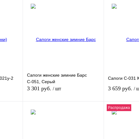
Сапоги женские зимние Барс
021у-2
Сапоги С-031 
С-051, Серый
3 301 руб.
3 659 руб.
/ шт
/ 
Распродажа
зину
В корзину
внению
Купить в 1 клик
К сравнению
Купить в 1 клик
В
В избранное
В
В избранное