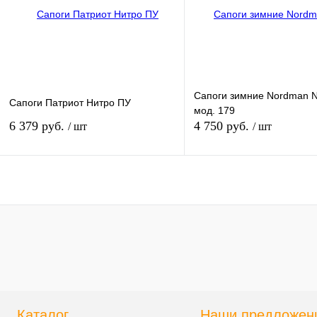
наличии
наличи
Сапоги зимние Nordman 
Сапоги Патриот Нитро ПУ
мод. 179
6 379 руб.
4 750 руб.
/ шт
/ шт
В корзину
В кор
Купить в 1 клик
К сравнению
Купить в 1 клик
К сра
В избранное
В
В избранное
наличии
наличи
Каталог
Наши предложен