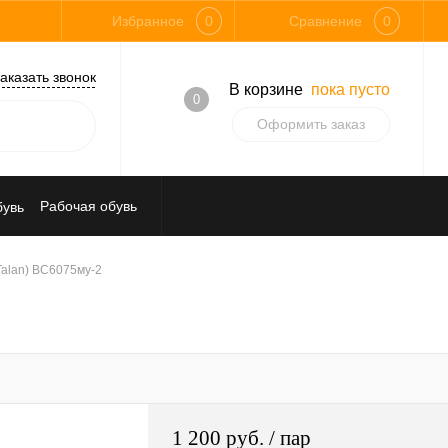
Избранное
0
Сравнение
0
аказать звонок
В корзине
пока пусто
0
Оформить заказ
Рабочая обувь
Средства индивидуальной защиты
Talan) ВС6075му-2
1 200 руб.
/ пар