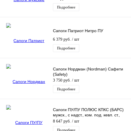
Подробнее
Сапоги Патриот Нитро ПУ
6 379 руб.
/ шт
Подробнее
Сапоги Нордман (Nordman) Сафети
(Safety)
3 750 руб.
/ шт
Подробнее
Сапоги ПУ/ПУ ПОЛЮС КПКС (БАРС)
мужск., с надст., ком. под. кевл. ст.,
утепл., шипы, серые (–50°С)
8 647 руб.
/ шт
Подробнее