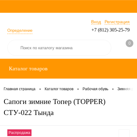
Вход
Регистрация
+7 (812) 305-25-79
Определение
0
Каталог товаров
•
•
•
Главная страница
Каталог товаров
Рабочая обувь
Зимняя ра
Сапоги зимние Топер (TOPPER)
СТУ-022 Тында
Распродажа