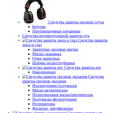
Средства защиты органов слуха
Беруши
Противошумные наушники
Средства индивидуальной защиты рук
Средства защиты
лица и глаз
Защитные лицевые щитки
Маски сварщика
Очки защитные
Шлемы пескоструйщика
Средства защиты ног
Наколенники
Средства
защиты органов дыхания
Изолирующие полумаски
Маски медицинские
Полнолицевые маски/противогазы
Полумаски фильтрующие
Респираторы
Фильтры, предфильтры
Средства защиты от