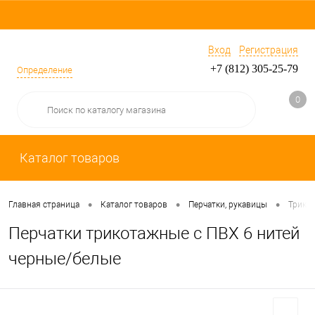
Вход
Регистрация
+7 (812) 305-25-79
Определение
0
Каталог товаров
•
•
•
Главная страница
Каталог товаров
Перчатки, рукавицы
Трико
Перчатки трикотажные с ПВХ 6 нитей
черные/белые