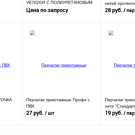
VE702GR С ПОЛИУРЕТАНОВЫМ
нитей протект
ПОКРЫТИЕМ
Цена по запросу
28 руб.
/ пар
Запросить цену
зину
Купить в 1 клик
К сравнению
внению
Купить в 1 кли
В избранное
Под заказ
В
В избранное
и
 ТОЧКА
Перчатки трикотажные Профи с
Перчатки трик
ПВХ
нити "Стандар
27 руб.
19 руб.
/ шт
/ пар
зину
В корзину