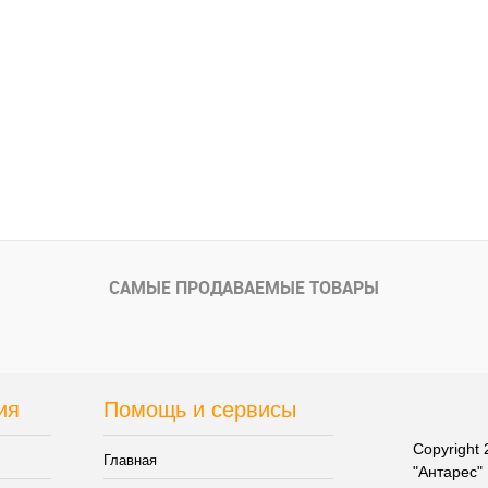
внению
Купить в 1 клик
К сравнению
Купить в 1 кли
В
В избранное
В
В избранное
и
наличии
САМЫЕ ПРОДАВАЕМЫЕ ТОВАРЫ
ия
Помощь и сервисы
Copyright
Главная
"Антарес"