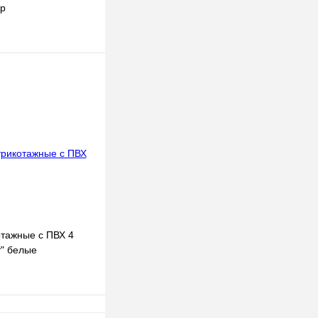
ор
В корзину
к
К сравнению
В
наличии
отажные с ПВХ 4
т" белые
В корзину