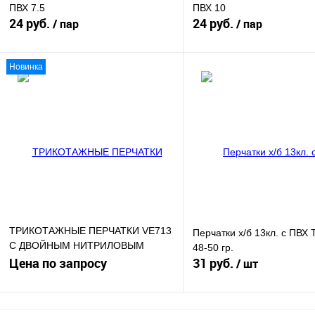
ПВХ 7.5
ПВХ 10
24 руб.
24 руб.
/ пар
/ пар
Новинка
В корзину
В кор
Купить в 1 клик
К сравнению
Купить в 1 клик
К сра
В избранное
В
В избранное
наличии
наличи
ТРИКОТАЖНЫЕ ПЕРЧАТКИ VE713
Перчатки х/б 13кл. с ПВХ
С ДВОЙНЫМ НИТРИЛОВЫМ
48-50 гр.
ПОКРЫТИЕМ
Цена по запросу
31 руб.
/ шт
Запросить цену
В кор