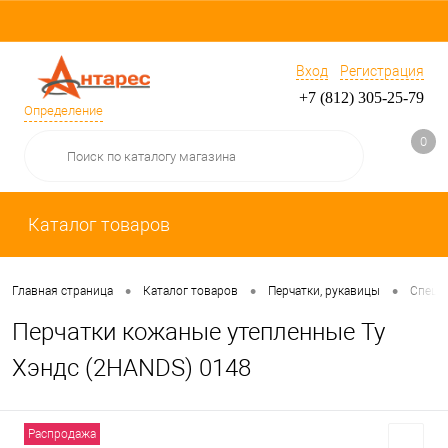
Вход
Регистрация
+7 (812) 305-25-79
Определение
0
Каталог товаров
•
•
•
Главная страница
Каталог товаров
Перчатки, рукавицы
Специ
Перчатки кожаные утепленные Ту
Хэндс (2HANDS) 0148
Распродажа