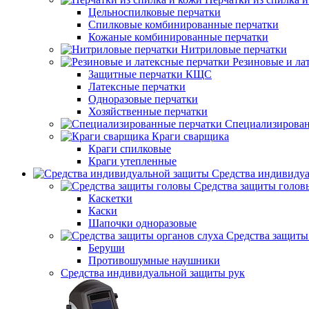
Цельноспилковые перчатки
Спилковые комбинированные перчатки
Кожаные комбинированные перчатки
Нитриловые перчатки
Резиновые и ла
Защитные перчатки КЩС
Латексные перчатки
Одноразовые перчатки
Хозяйственные перчатки
Специализирован
Краги сварщика
Краги спилковые
Краги утепленные
Средства индивиду
Средства защиты голов
Каскетки
Каски
Шапочки одноразовые
Средства защиты
Беруши
Противошумные наушники
Средства индивидуальной защиты рук