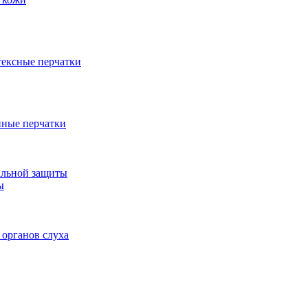
тексные перчатки
ные перчатки
альной защиты
ы
 органов слуха