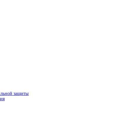
альной защиты
ния