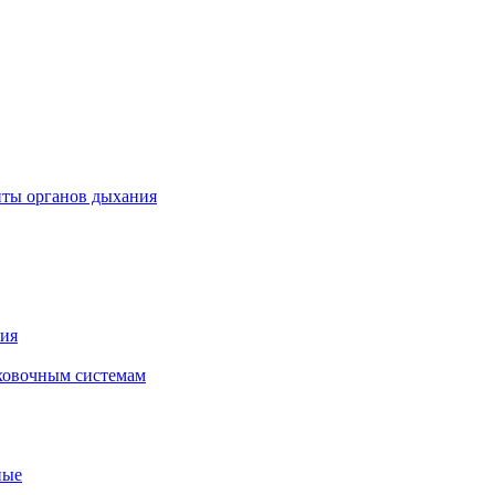
иты органов дыхания
ния
ховочным системам
ные