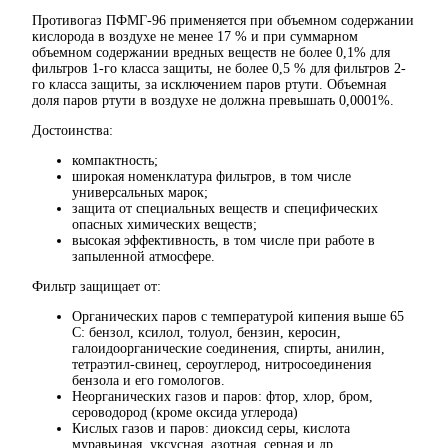
Противогаз ПФМГ-96 применяется при объемном содержании
кислорода в воздухе не менее 17 % и при суммарном
объемном содержании вредных веществ не более 0,1% для
фильтров 1-го класса защиты, не более 0,5 % для фильтров 2-
го класса защиты, за исключением паров ртути. Объемная
доля паров ртути в воздухе не должна превышать 0,0001%.
Достоинства:
компактность;
широкая номенклатура фильтров, в том числе
универсальных марок;
защита от специальных веществ и специфических
опасных химических веществ;
высокая эффективность, в том числе при работе в
запыленной атмосфере.
Фильтр защищает от:
Органических паров с температурой кипения выше 65
С: бензол, ксилол, толуол, бензин, керосин,
галоидоорганические соединения, спирты, анилин,
тетраэтил-свинец, сероуглерод, нитросоединения
бензола и его гомологов.
Неорганических газов и паров: фтор, хлор, бром,
сероводород (кроме оксида углерода)
Кислых газов и паров: диоксид серы, кислота
муравьиная, уксусная, азотная, серная и др.