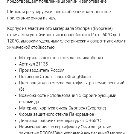
предотвращает появление царапин и запотевание.
Широкая регулируемая лента обеспечивает плотное
прилегание очков к лицу.
Корпус из эластичного материала Эвопрен (Evoprene),
отличается устойчивостью к воздействию t° от - 60°С до +
120°С, высоким удельным электрическим сопротивлением и
химической стойкостью.
Материал защитного стекла поликарбонат
Артикул 21135
Производитель Россия
Покрытие Стронггласс (StrongGlass)
Цвет защитного стекла-светофильтра темно-зеленый
(6)
Возможность использования с корригирующими
очками да
Материал корпуса очков Эвопрен (Evoprene)
Форма защитного стекла Панорамное
Диапазон рабочих температур -5°C +55°C
Наименование по сертификату Очки защитные
закрытые РОСОМЗ® с непрямой вентиляцией модели: