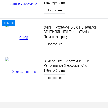
Гласс (PANORAMA StrongGlass) (5PL)
1 040 руб.
/ шт
Подробнее
Новинка
ОЧКИ ПРОЗРАЧНЫЕ С НЕПРЯМОЙ
ВЕНТИЛЯЦИЕЙ Тааль (TAAL)
Цена по запросу
Подробнее
Очки защитные затемненные
Performance (Перфоманс) с
покрытием AS / AF (затемненные)
1 899 руб.
/ шт
Подробнее