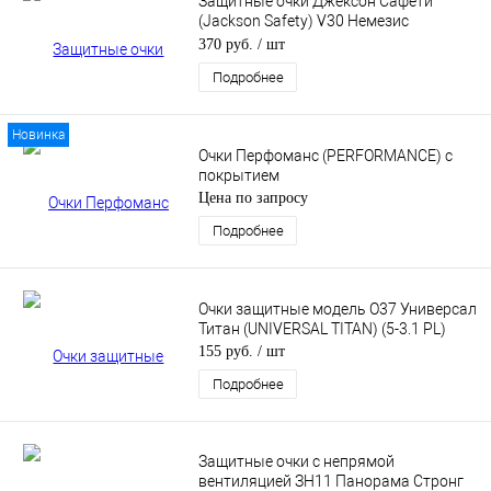
Защитные очки Джексон Сафети
(Jackson Safety) V30 Немезис
(Nemesis) VL для улицы 25697
370 руб.
/ шт
Подробнее
Новинка
Очки Перфоманс (PERFORMANCE) с
покрытием
Цена по запросу
Подробнее
Очки защитные модель О37 Универсал
Титан (UNIVERSAL TITAN) (5-3.1 PL)
155 руб.
/ шт
Подробнее
Защитные очки с непрямой
вентиляцией ЗН11 Панорама Стронг