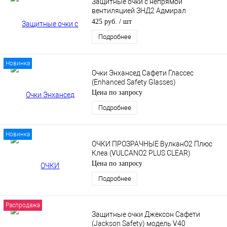
Защитные очки с непрямой
вентиляцией ЗНД2 Адмирал
(ADMIRAL)
425 руб.
/ шт
Подробнее
Новинка
Очки Энхансед Сафети Глассес
(Enhanced Safety Glasses)
Цена по запросу
Подробнее
Новинка
ОЧКИ ПРОЗРАЧНЫЕ ВулканО2 Плюс
Клеа (VULCANO2 PLUS CLEAR)
Цена по запросу
Подробнее
Распродажа
Защитные очки Джексон Сафети
(Jackson Safety) модель V40