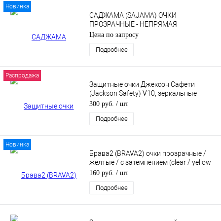
Новинка
САДЖАМА (SAJAMA) ОЧКИ
ПРОЗРАЧНЫЕ - НЕПРЯМАЯ
ВЕНТИЛЯЦИЯ
Цена по запросу
Подробнее
Распродажа
Защитные очки Джексон Сафети
(Jackson Safety) V10, зеркальные
25645
300 руб.
/ шт
Подробнее
Новинка
Брава2 (BRAVA2) очки прозрачные /
желтые / с затемнением (clear / yellow
/ smoke)
160 руб.
/ шт
Подробнее