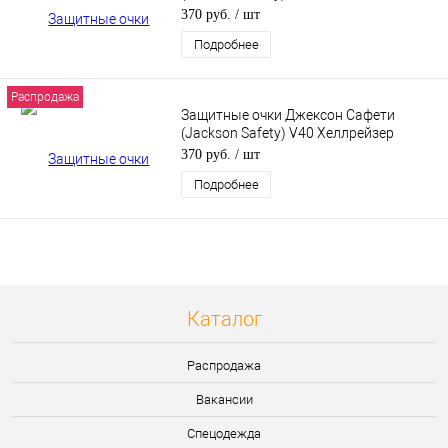
Хеллрейзер (Hellraiser) 25716
370 руб.
/ шт
Подробнее
Распродажа
Защитные очки Джексон Сафети
(Jackson Safety) V40 Хеллрейзер
(Hellraiser) дымчатые 25714
370 руб.
/ шт
Подробнее
Каталог
Распродажа
Вакансии
Спецодежда