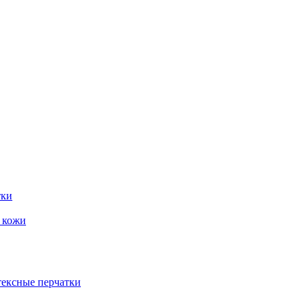
тки
и кожи
тексные перчатки