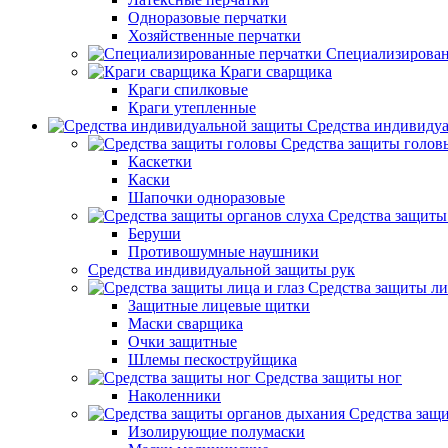
Одноразовые перчатки
Хозяйственные перчатки
Специализирован
Краги сварщика
Краги спилковые
Краги утепленные
Средства индивиду
Средства защиты голов
Каскетки
Каски
Шапочки одноразовые
Средства защиты
Беруши
Противошумные наушники
Средства индивидуальной защиты рук
Средства защиты ли
Защитные лицевые щитки
Маски сварщика
Очки защитные
Шлемы пескоструйщика
Средства защиты ног
Наколенники
Средства защ
Изолирующие полумаски