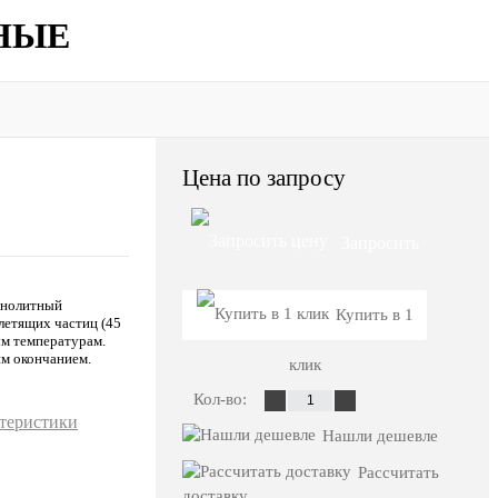
ННЫЕ
Цена по запросу
Запросить
онолитный
цену
Купить в 1
 летящих частиц (45
ым температурам.
им окончанием.
клик
Кол-во:
ктеристики
Нашли дешевле
Рассчитать
доставку