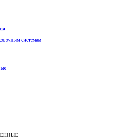
ния
ховочным системам
ные
МНЕННЫЕ