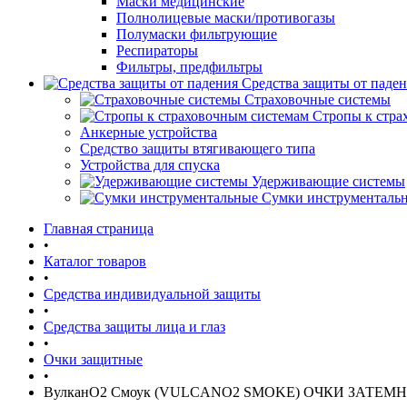
Маски медицинские
Полнолицевые маски/противогазы
Полумаски фильтрующие
Респираторы
Фильтры, предфильтры
Средства защиты от паде
Страховочные системы
Стропы к стра
Анкерные устройства
Средство защиты втягивающего типа
Устройства для спуска
Удерживающие системы
Сумки инструменталь
Главная страница
•
Каталог товаров
•
Средства индивидуальной защиты
•
Средства защиты лица и глаз
•
Очки защитные
•
ВулканО2 Смоук (VULCANO2 SMOKE) ОЧКИ ЗАТЕ