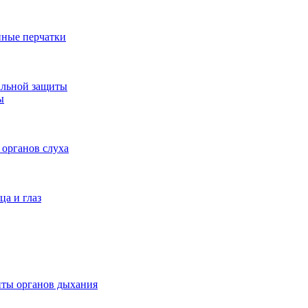
ные перчатки
альной защиты
ы
 органов слуха
ца и глаз
иты органов дыхания