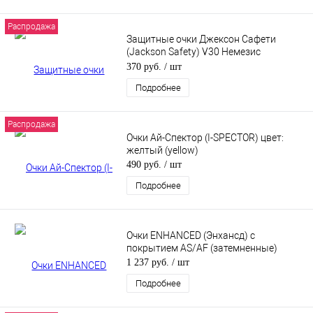
Распродажа
Защитные очки Джексон Сафети
(Jackson Safety) V30 Немезис
(Nemesis) VL для улицы 25697
370 руб.
/ шт
Подробнее
Распродажа
Очки Ай-Спектор (I-SPECTOR) цвет:
желтый (yellow)
490 руб.
/ шт
Подробнее
Очки ENHANCED (Энхансд) с
покрытием AS/AF (затемненные)
1 237 руб.
/ шт
Подробнее