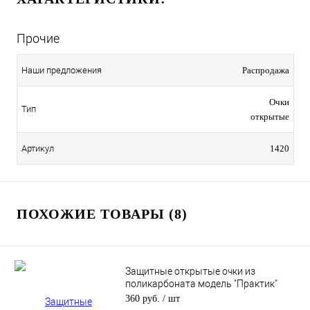
Прочие
Наши предложения
Распродажа
Очки
Тип
открытые
Артикул
1420
ПОХОЖИЕ ТОВАРЫ (8)
Защитные открытые очки из
поликарбоната модель "Практик"
прозрачные, с твердым
360 руб.
/ шт
двухсторонним незапотевающим