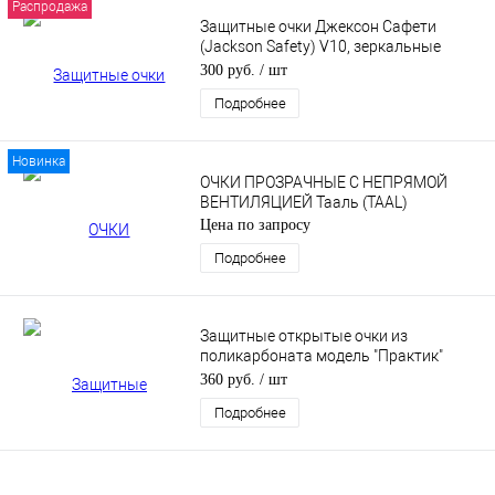
Распродажа
Защитные очки Джексон Сафети
(Jackson Safety) V10, зеркальные
25645
300 руб.
/ шт
Подробнее
Новинка
ОЧКИ ПРОЗРАЧНЫЕ С НЕПРЯМОЙ
ВЕНТИЛЯЦИЕЙ Тааль (TAAL)
Цена по запросу
Подробнее
Защитные открытые очки из
поликарбоната модель "Практик"
прозрачные, с твердым
360 руб.
/ шт
двухсторонним незапотевающим
Подробнее
покрытием ОЧК301KN