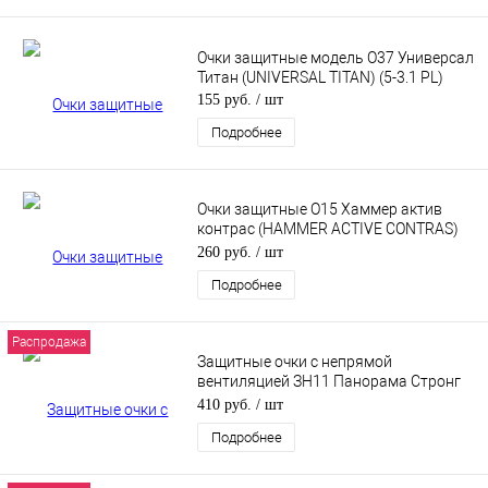
Очки защитные модель О37 Универсал
Титан (UNIVERSAL TITAN) (5-3.1 PL)
155 руб.
/ шт
Подробнее
Очки защитные О15 Хаммер актив
контрас (HAMMER ACTIVE CONTRAS)
2-1.2 PC
260 руб.
/ шт
Подробнее
Распродажа
Защитные очки с непрямой
вентиляцией ЗН11 Панорама Стронг
Гласс (PANORAMA Strong Glass) (2С-1,2
410 руб.
/ шт
РС)
Подробнее