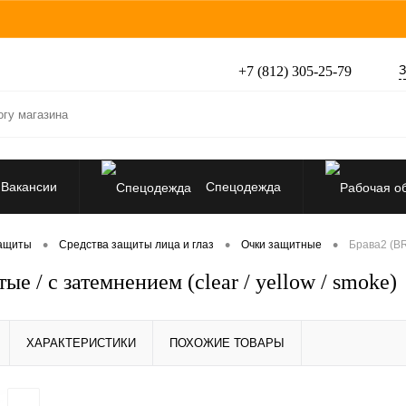
З
+7 (812) 305-25-79
Вакансии
Спецодежда
Перчатки, рукавицы
•
•
•
защиты
Средства защиты лица и глаз
Очки защитные
Брава2 (BR
е / с затемнением (clear / yellow / smoke)
Средства защиты от падения
ХАРАКТЕРИСТИКИ
ПОХОЖИЕ ТОВАРЫ