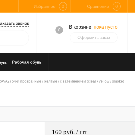
Избранное
0
Сравнение
0
аказать звонок
В корзине
пока пусто
0
Оформить заказ
Рабочая обувь
Средства индивидуальной защиты
AVA2) очки прозрачные / желтые / с затемнением (clear / yellow / smoke)
160 руб.
/ шт