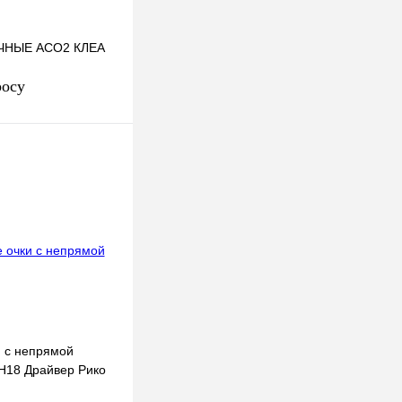
ЧНЫЕ АСО2 КЛЕА
росу
осить цену
к
К сравнению
Под заказ
 с непрямой
H18 Драйвер Рико