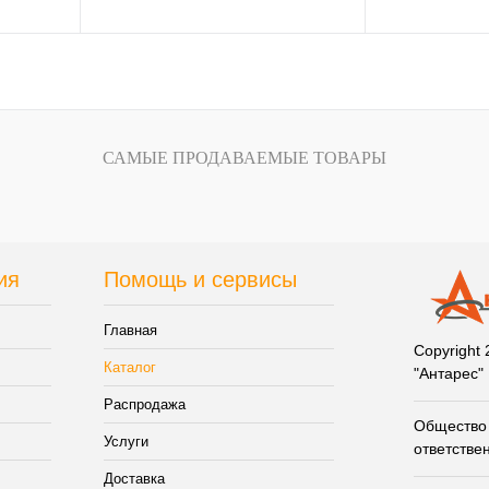
зину
В корзину
внению
Купить в 1 клик
К сравнению
Купить в 1 кли
САМЫЕ ПРОДАВАЕМЫЕ ТОВАРЫ
В
В избранное
В
В избранное
и
наличии
ия
Помощь и сервисы
Главная
Copyright
Каталог
"Антарес"
Распродажа
Общество 
Услуги
ответстве
Доставка