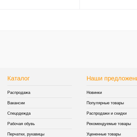
линзой
StrongGlass) РС
В корзину
В кор
Купить в 1 клик
К сравнению
Купить в 1 клик
К сра
В избранное
В
В избранное
наличии
наличи
Каталог
Наши предложен
Распродажа
Новинки
Вакансии
Популярные товары
Спецодежда
Распродажи и скидки
Рабочая обувь
Рекомендуемые товары
Перчатки, рукавицы
Уцененные товары