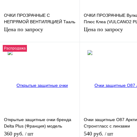
ОЧКИ ПРОЗРАЧНЫЕ С
ОЧКИ ПРОЗРАЧНЫЕ Вулк
НЕПРЯМОЙ ВЕНТИЛЯЦИЕЙ Тааль
Плюс Клеа (VULCANO2 P
(TAAL)
CLEAR)
Цена по запросу
Цена по запросу
Распродажа
Запросить цену
Запросить цен
Купить в 1 клик
К сравнению
Купить в 1 клик
К сра
В избранное
Под заказ
В избранное
Под з
Открытые защитные очки бренда
Очки защитные О87 Аркти
Delta Plus (Франция) модель
Стронггласс с линзами
Липари 2 (LIPARI2) с прозрачной
повышенной прочности (
360 руб.
540 руб.
/ шт
/ шт