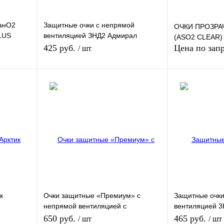
анО2
Защитные очки с непрямой
ОЧКИ ПРОЗРА
LUS
вентиляцией ЗНД2 Адмирал
(ASO2 CLEAR)
(ADMIRAL)
425 руб.
Цена по зап
/ шт
у
Запр
В корзину
внению
Купить в 1 клик
К сравнению
Купить в 1 кли
аказ
В избранное
В
В избранное
наличии
к
Очки защитные «Премиум» с
Защитные очки
непрямой вентиляцией с
вентиляцией 3
ARCTIC
покрытием AS-AF
(DRIVER RIKO)
650 руб.
465 руб.
/ шт
/ шт