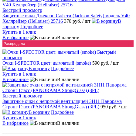
Быстрый просмотр
Защитные очки Джексон Сафети (Jackson Safety) модель V40
Хеллрейзер (Hellraiser) 25716
370 руб.
/ шт
В
корзину
Подробнее
Купить в 1 клик
В избранное
В наличии
Распродажа
Быстрый
просмотр
Очки I-SPECTOR цвет: дымчатый (smoke)
590 руб.
/ шт
В корзину
Подробнее
Купить в 1 клик
В избранное
В наличии
Быстрый просмотр
Защитные очки с непрямой вентиляцией ЗН11 Панорама
Стронг Гласс (PANORAMA StrongGlass) (3PL)
950 руб.
/ шт
В корзину
Подробнее
Купить в 1 клик
В избранное
В наличии