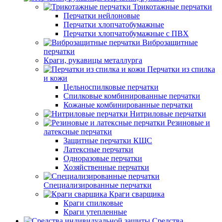
Трикотажные перчатки
Перчатки нейлоновые
Перчатки хлопчатобумажные
Перчатки хлопчатобумажные с ПВХ
Виброзащитные
перчатки
Краги, рукавицы металлурга
Перчатки из спилка
и кожи
Цельноспилковые перчатки
Спилковые комбинированные перчатки
Кожаные комбинированные перчатки
Нитриловые перчатки
Резиновые и
латексные перчатки
Защитные перчатки КЩС
Латексные перчатки
Одноразовые перчатки
Хозяйственные перчатки
Специализированные перчатки
Краги сварщика
Краги спилковые
Краги утепленные
Средства