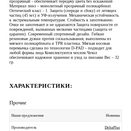
прозрачный - обеспечивает передачу цвета без искажений
Материал линз – монолитный прозрачный поликарбонат.
Оптический класс - 1. Защита (спереди и сбоку) от летящих
частиц (45 м/с) и УФ-излучения. Механическая устойчивость
к экстремальным температурам. Стойкость к запотеванию.
Очки не запотевают и не царапаются Защита поверхности от
повреждений, вызванных мелкими частицами (защита от
царапин). Современный спортивный дизайн. Гибкие
резиновые дужки против соскальзывания, выполнены из
мягкого поликарбоната и TPR пластика. Мягкая носовая
перемычка сделана по технологии D-PAD – подходит для
любой формы лица Комплектуются чехлом.Чехол
обеспечивают надежное хранение и уход за линзами Вес – 32
гр.
ХАРАКТЕРИСТИКИ:
Прочие
Наши предложения
Новинка
Производитель
DeltaPlus