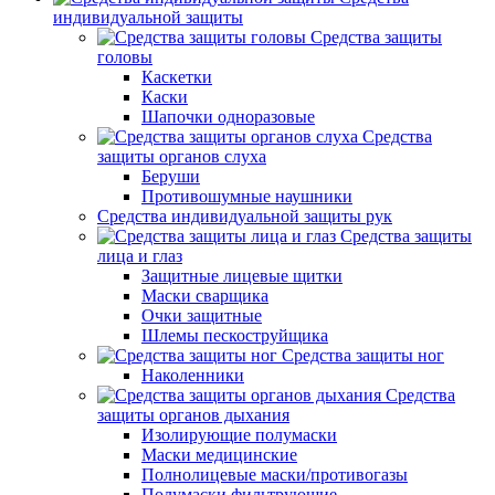
индивидуальной защиты
Средства защиты
головы
Каскетки
Каски
Шапочки одноразовые
Средства
защиты органов слуха
Беруши
Противошумные наушники
Средства индивидуальной защиты рук
Средства защиты
лица и глаз
Защитные лицевые щитки
Маски сварщика
Очки защитные
Шлемы пескоструйщика
Средства защиты ног
Наколенники
Средства
защиты органов дыхания
Изолирующие полумаски
Маски медицинские
Полнолицевые маски/противогазы
Полумаски фильтрующие