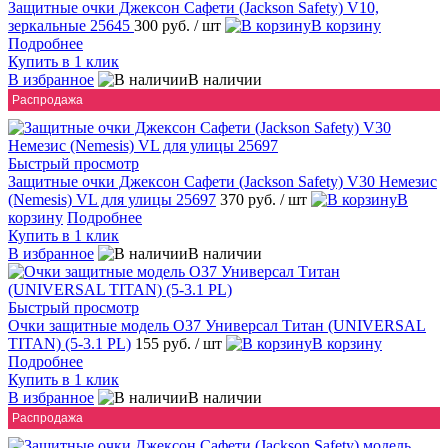
Защитные очки Джексон Сафети (Jackson Safety) V10,
зеркальные 25645
300 руб.
/ шт
В корзину
Подробнее
Купить в 1 клик
В избранное
В наличии
Распродажа
Быстрый просмотр
Защитные очки Джексон Сафети (Jackson Safety) V30 Немезис
(Nemesis) VL для улицы 25697
370 руб.
/ шт
В
корзину
Подробнее
Купить в 1 клик
В избранное
В наличии
Быстрый просмотр
Очки защитные модель О37 Универсал Титан (UNIVERSAL
TITAN) (5-3.1 PL)
155 руб.
/ шт
В корзину
Подробнее
Купить в 1 клик
В избранное
В наличии
Распродажа