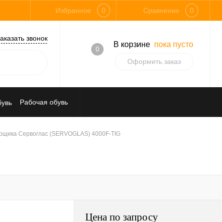
Избранное
0
Сравнение
0
аказать звонок
В корзине
пока пусто
0
Оформить заказ
Рабочая обувь
Средства индивидуальной защиты
арщика Сервоглас (SERVOGLAS) 4000F-TIG
Цена по запросу