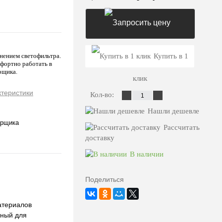
Запросить цену
нением светофильтра.
Купить в 1
фортно работать в
рщика.
клик
ктеристики
Кол-во:
Нашли дешевле
арщика
Рассчитать
доставку
В наличии
Поделиться
атериалов
нный для