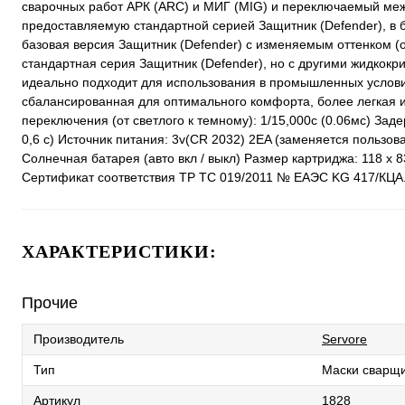
сварочных работ АРК (ARC) и МИГ (MIG) и переключаемый межд
предоставляемую стандартной серией Защитник (Defender), в 
базовая версия Защитник (Defender) с изменяемым оттенком (о
стандартная серия Защитник (Defender), но с другими жидкокр
идеально подходит для использования в промышленных услови
сбалансированная для оптимального комфорта, более легкая 
переключения (от светлого к темному): 1/15,000с (0.06мс) Заде
0,6 с) Источник питания: 3v(CR 2032) 2EA (заменяется пользо
Солнечная батарея (авто вкл / выкл) Размер картриджа: 118 x
Сертификат соответствия ТР ТС 019/2011 № ЕАЭС KG 417/КЦА
ХАРАКТЕРИСТИКИ:
Прочие
Производитель
Servore
Тип
Маски сварщ
Артикул
1828