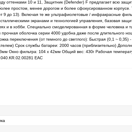
у оттенками 10 и 11, Защитник (Defender) F предлагает всю защит
более простом, менее дорогом и более сфокусированном корпусе. 
т 9 до 13). Включая те же ультрафиолетовые / инфракрасные филь
исталлическими экранами и технологией управления, базовая защит
ях и в хобби. Специально смоделированная в форме человека и 
и прочная оболочка серии 4000 удобна даже после длительного н
ржка переключения (от темного до светлого): Быстрая (0,1 ~ 0,35) 
вателем) Срок службы батареи: 2000 часов (приблизительно) Допол
 83мм Окно фильтра: 104 x 42мм Общий вес: 430г Рабочая темпера
.040.KR.02.00281 ЕАС
ика