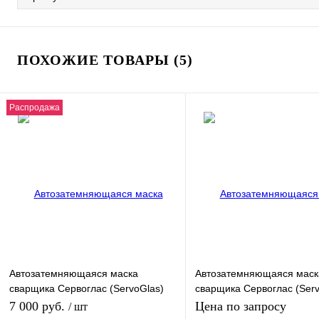
ПОХОЖИЕ ТОВАРЫ (5)
Распродажа
Автозатемняющаяся маска
Автозатемняющаяся маск
сварщика Сервоглас (ServoGlas)
сварщика Сервоглас (Serv
4000V
6000X
7 000 руб.
Цена по запросу
/ шт