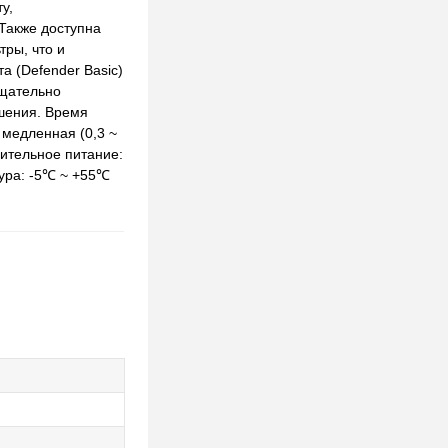
у,
Также доступна
тры, что и
а (Defender Basic)
тщательно
ошения. Время
- медленная (0,3 ~
нительное питание:
тура: -5℃ ~ +55℃