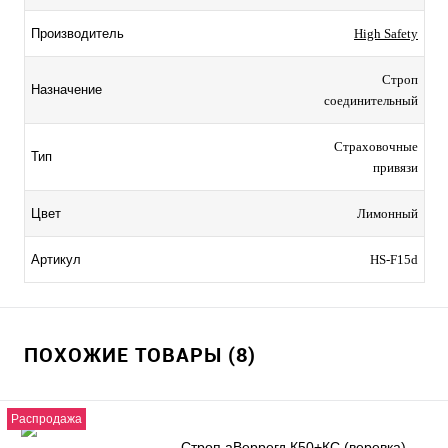
Производитель
High Safety
Строп
Назначение
соединительный
Страховочные
Тип
привязи
Цвет
Лимонный
Артикул
HS-F15d
ПОХОЖИЕ ТОВАРЫ (8)
Распродажа
Строп аВеррегд К50+КС (веревка)