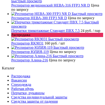
Быстрый просмотр
Респиратор медицинский НЕВА-316 FFP3 NR D
Цена
по запросу
Быстрый просмотр
Респиратор НЕВА-300 FFP3 NR D
Цена по запросу
Быстрый
просмотр
Перчатки трикотажные Стандарт ПВХ 7.5
24 руб.
/ пар
Распродажа
Быстрый просмотр
Респиратор RK9031
160 руб.
/ шт
Быстрый просмотр
Респиратор ЮЛИЯ-119
Цена по запросу
Быстрый просмотр
Респиратор Алина-216
Цена по запросу
Каталог
Распродажа
Вакансии
Спецодежда
Рабочая обувь
Перчатки, рукавицы
Средства индивидуальной защиты
Средства защиты от падения