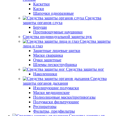
Каскетки
Каски
Шапочки одноразовые
Средства
защиты органов слуха
Беруши
Противошумные наушники
Средства индивидуальной защиты рук
Средства защиты
лица и глаз
Защитные лицевые щитки
Маски сварщика
Очки защитные
Шлемы пескоструйщика
Средства защиты ног
Наколенники
Средства
защиты органов дыхания
Изолирующие полумаски
Маски медицинские
Полнолицевые маски/противогазы
Полумаски фильтрующие
Респираторы
Фильтры, предфильтры
Средства защиты от