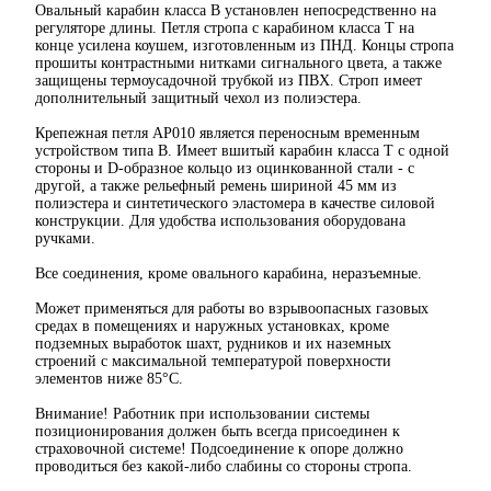
Овальный карабин класса В установлен непосредственно на
регуляторе длины. Петля стропа с карабином класса Т на
конце усилена коушем, изготовленным из ПНД. Концы стропа
прошиты контрастными нитками сигнального цвета, а также
защищены термоусадочной трубкой из ПВХ. Строп имеет
дополнительный защитный чехол из полиэстера.
Крепежная петля АР010 является переносным временным
устройством типа В. Имеет вшитый карабин класса Т с одной
стороны и D-образное кольцо из оцинкованной стали - с
другой, а также рельефный ремень шириной 45 мм из
полиэстера и синтетического эластомера в качестве силовой
конструкции. Для удобства использования оборудована
ручками.
Все соединения, кроме овального карабина, неразъемные.
Может применяться для работы во взрывоопасных газовых
средах в помещениях и наружных установках, кроме
подземных выработок шахт, рудников и их наземных
строений с максимальной температурой поверхности
элементов ниже 85°С.
Внимание! Работник при использовании системы
позиционирования должен быть всегда присоединен к
страховочной системе! Подсоединение к опоре должно
проводиться без какой-либо слабины со стороны стропа.