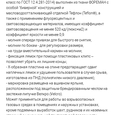
класс по ГОСТ 12.4.281-2014) выполнен из ткани ФОРЕМАН с
особой "биверной" конструкцией и
масловодоотталкивающей отделкой Тефлон (Teflon®), а
также с применением флуоресцентных и
световозвращающих материалов, имеющих коэффициент
световозвращения не менее 520 кд/(люкс×м2) и
коэффициент яркости не менее 0,9.
- молния спереди привязи для быстрого ее снятия;
- молнии по бокам - для регулировки размера;
- на груди вместительный карман на молнии;
- фиксация лямок при помощи пластиковых клипс –
позволяет убрать их лишние концы;
- X-образная пластина на спине предотвращает сдвиг
наплечных лямок и удушение пользователя в случае срыва,
изготовлена из ПНД (полиэтилен низкого давления);
- маркировка размещена на вшивном ярлыке,
расположенном под защитным брендированным чехлом на
застежке-липучке Велкро (Velcro).
Может применяться для работы во взрывоопасных
газовых средах в помещениях и наружных установках,
кроме подземных выработок шахт, рудников и их наземных