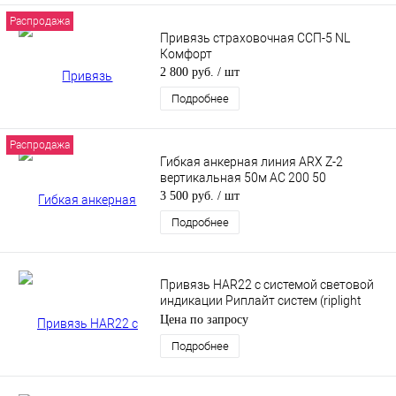
Распродажа
Привязь страховочная ССП-5 NL
Комфорт
2 800 руб.
/ шт
Подробнее
Распродажа
Гибкая анкерная линия ARX Z-2
вертикальная 50м AC 200 50
3 500 руб.
/ шт
Подробнее
Привязь HAR22 с системой световой
индикации Риплайт систем (riplight
system II) - 2 точки крепления
Цена по запросу
Подробнее