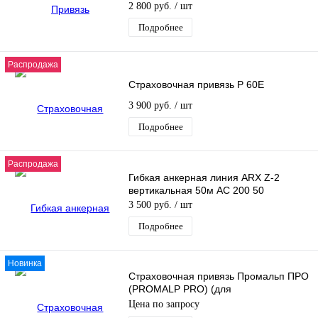
2 800 руб.
/ шт
Подробнее
Распродажа
Страховочная привязь P 60E
3 900 руб.
/ шт
Подробнее
Распродажа
Гибкая анкерная линия ARX Z-2
вертикальная 50м AC 200 50
3 500 руб.
/ шт
Подробнее
Новинка
Страховочная привязь Промальп ПРО
(PROMALP PRO) (для
промышленного альпинизма) c
Цена по запросу
элементами крепления для работы в