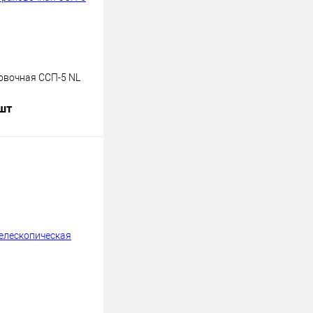
овочная ССП-5 NL
 шт
В корзину
к
К сравнению
В
наличии