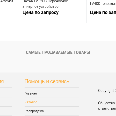
 4 точки
DAYAK LV120G Переносное
LV400 Телеско
анкерное устройство
Цена по запросу
Цена по за
у
Запросить цену
Запр
внению
Купить в 1 клик
К сравнению
Купить в 1 кли
САМЫЕ ПРОДАВАЕМЫЕ ТОВАРЫ
аказ
В избранное
Нет в наличии
В избранное
ия
Помощь и сервисы
Copyright 
Главная
Каталог
Общество 
ответстве
Распродажа