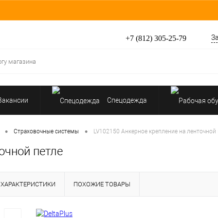
З
+7 (812) 305-25-79
Вакансии
Спецодежда
Перчатки, рукавицы
•
•
Страховочные системы
LV102150 Анкерное крепление на ленточной 
очной петле
Средства защиты от падения
ХАРАКТЕРИСТИКИ
ПОХОЖИЕ ТОВАРЫ