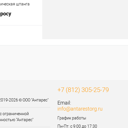
пическая штанга
просу
осить цену
к
К сравнению
Нет в наличии
+7 (812) 305-25-79
2019-2026 © ООО "Антарес"
Email:
info@antarestorg.ru
с ограниченной
График работы
нностью "Антарес"
Пн-Пт: с 9:00 до 17:30