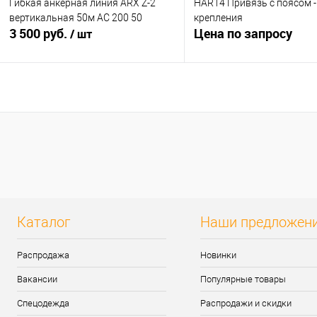
Гибкая анкерная линия ARX Z-2
HAR14 Привязь с поясом -
вертикальная 50м AC 200 50
крепления
3 500 руб.
Цена по запросу
/ шт
Запросить цен
В корзину
Купить в 1 клик
К сра
Купить в 1 клик
К сравнению
В избранное
Под з
В избранное
В
наличии
Каталог
Наши предложен
Распродажа
Новинки
Вакансии
Популярные товары
Спецодежда
Распродажи и скидки