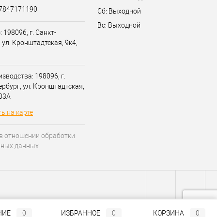
07847171190
Сб: Выходной
Вс: Выходной
 198096, г. Санкт-
 ул. Кронштадтская, 9к4,
зводства: 198096, г.
ербург, ул. Кронштадтская,
203А
ь на карте
в отношении обработки
ьных данных
НИЕ
0
ИЗБРАННОЕ
0
КОРЗИНА
0