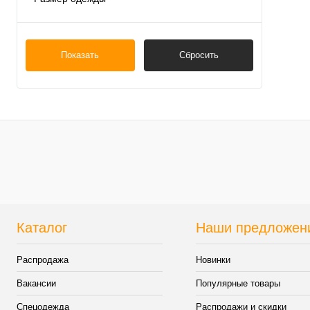
Разм
L
XL
XL
Показать
Сбросить
XXL
3XL
4XL
Каталог
Наши предложен
Распродажа
Новинки
Вакансии
Популярные товары
Спецодежда
Распродажи и скидки