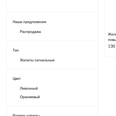
Разм
Наши предложения
L
Распродажа
Жиле
повы
пол
130
Тип
Жилеты сигнальные
Цвет
Куп
В и
Лимонный
Оранжевый
Цве
Размер одежды