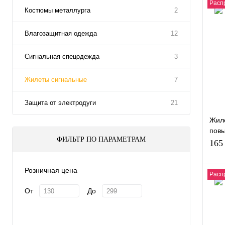
Расп
Костюмы металлурга
2
Влагозащитная одежда
12
Сигнальная спецодежда
3
Жилеты сигнальные
7
Защита от электродуги
21
Жиле
повы
ФИЛЬТР ПО ПАРАМЕТРАМ
пол
165
Розничная цена
Расп
От
До
Куп
В и