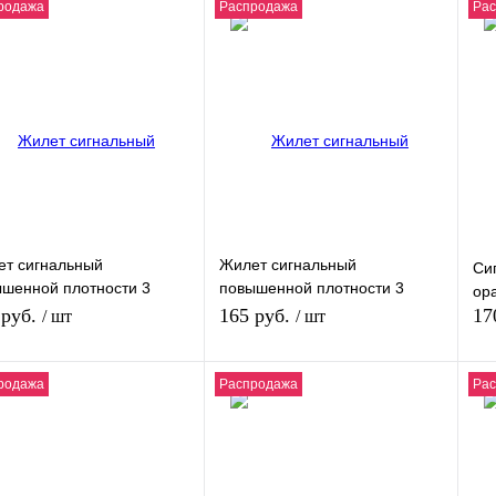
родажа
Распродажа
Ра
т сигнальный
Жилет сигнальный
Си
шенной плотности 3
повышенной плотности 3
ор
осы оранжевый
полосы лимонный
 руб.
165 руб.
17
/ шт
/ шт
родажа
Распродажа
Ра
В корзину
В корзину
ить в 1 клик
К сравнению
Купить в 1 клик
К сравнению
Ку
збранное
В избранное
В 