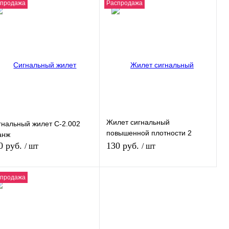
спродажа
Распродажа
Жилет сигнальный
гнальный жилет С-2.002
повышенной плотности 2
анж
полосы лимонный
0 руб.
130 руб.
/ шт
/ шт
спродажа
В корзину
В корзину
пить в 1 клик
К сравнению
Купить в 1 клик
К сравнению
избранное
В избранное