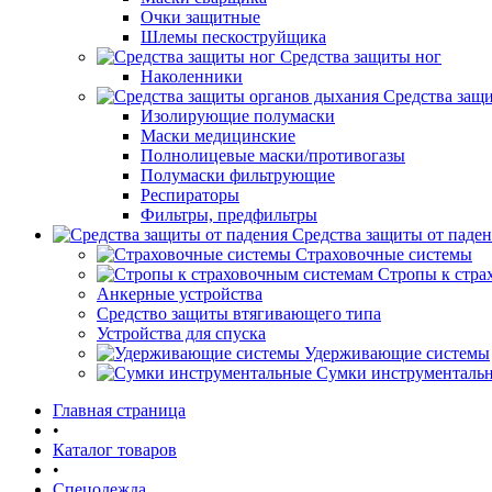
Очки защитные
Шлемы пескоструйщика
Средства защиты ног
Наколенники
Средства защ
Изолирующие полумаски
Маски медицинские
Полнолицевые маски/противогазы
Полумаски фильтрующие
Респираторы
Фильтры, предфильтры
Средства защиты от паде
Страховочные системы
Стропы к стра
Анкерные устройства
Средство защиты втягивающего типа
Устройства для спуска
Удерживающие системы
Сумки инструменталь
Главная страница
•
Каталог товаров
•
Спецодежда