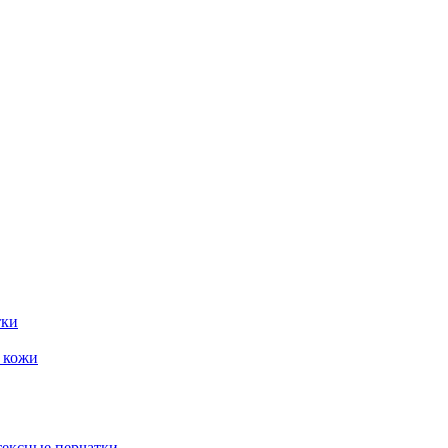
тки
и кожи
тексные перчатки