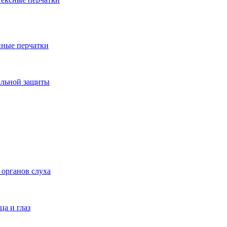
ные перчатки
альной защиты
 органов слуха
ца и глаз