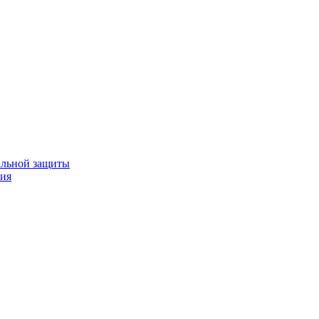
альной защиты
ния