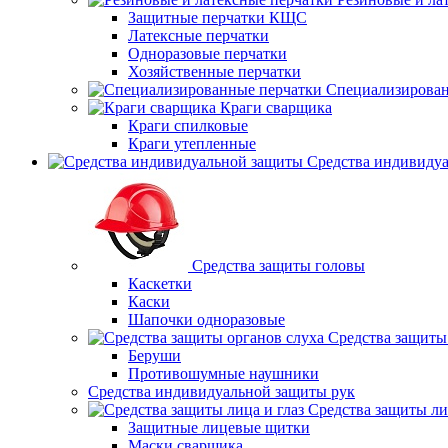
Защитные перчатки КЩС
Латексные перчатки
Одноразовые перчатки
Хозяйственные перчатки
Специализирован
Краги сварщика
Краги спилковые
Краги утепленные
Средства индивиду
Средства защиты головы
Каскетки
Каски
Шапочки одноразовые
Средства защиты
Беруши
Противошумные наушники
Средства индивидуальной защиты рук
Средства защиты ли
Защитные лицевые щитки
Маски сварщика