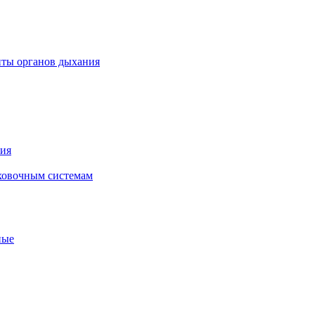
иты органов дыхания
ния
ховочным системам
ные