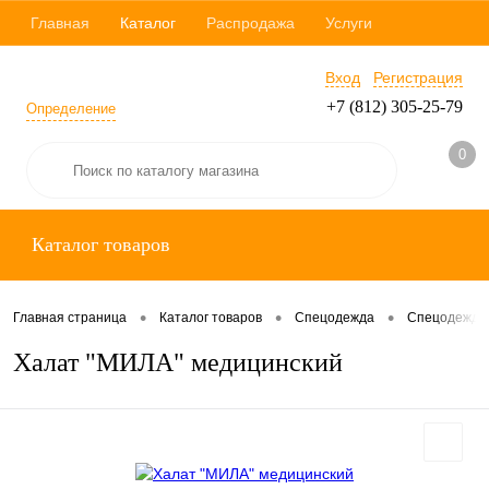
Главная
Каталог
Распродажа
Услуги
Вход
Регистрация
+7 (812) 305-25-79
Определение
0
Каталог товаров
•
•
•
Главная страница
Каталог товаров
Спецодежда
Спецодежда 
Халат "МИЛА" медицинский