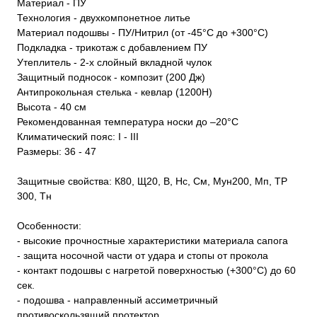
Материал - ПУ
Технология - двухкомпонетное литье
Материал подошвы - ПУ/Нитрил (от -45°С до +300°С)
Подкладка - трикотаж с добавлением ПУ
Утеплитель - 2-х слойный вкладной чулок
Защитный подносок - композит (200 Дж)
Антипрокольная стелька - кевлар (1200Н)
Высота - 40 см
Рекомендованная температура носки до –20°С
Климатический пояс: I - III
Размеры: 36 - 47
Защитные свойства: К80, Щ20, В, Нс, См, Мун200, Мп, ТР
300, Тн
Особенности:
- высокие прочностные характеристики материала сапога
- защита носочной части от удара и стопы от прокола
- контакт подошвы с нагретой поверхностью (+300°С) до 60
сек.
- подошва - направленный ассиметричный
противоскользящий протектор