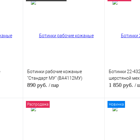
е
Ботинки рабочие кожаные
Ботинки 22-43
"Стандарт МУ" (ВА4112МУ)
шерстяной мех
890 руб.
1 850 руб.
/ пар
/ 
Распродажа
Новинка
зину
В корзину
внению
Купить в 1 клик
К сравнению
Купить в 1 кли
В
В избранное
В
В избранное