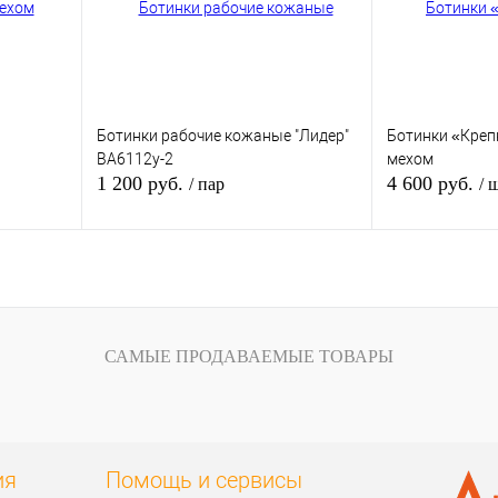
и
наличии
Размер обуви:
38
Ботинки рабочие кожаные "Лидер"
Ботинки «Креп
ВА6112у-2
мехом
1 200 руб.
4 600 руб.
/ пар
/ 
зину
В корзину
внению
Купить в 1 клик
К сравнению
Купить в 1 кли
САМЫЕ ПРОДАВАЕМЫЕ ТОВАРЫ
аказ
В избранное
В
В избранное
наличии
Размер обуви:
39
ия
Помощь и сервисы