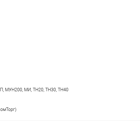
 ТП, МУН200, МИ, ТН20, ТН30, ТН40
омТорг)