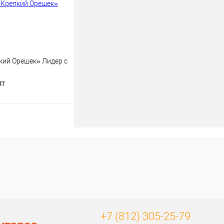
наличии
кий Орешек» Лидер с
шт
Подписаться
к
К сравнению
Нет в наличии
+7 (812) 305-25-79