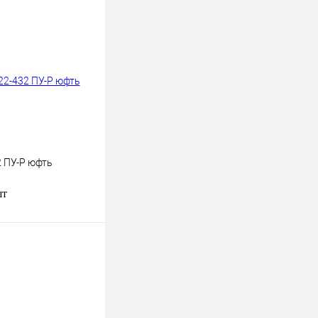
2 ПУ-Р юфть
шт
В корзину
к
К сравнению
В