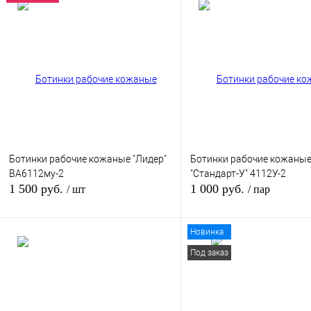
Ботинки рабочие кожаные "Лидер"
Ботинки рабочие кожаны
ВА6112му-2
"Стандарт-У" 4112У-2
1 500 руб.
1 000 руб.
/ шт
/ пар
Новинка
В корзину
В кор
Под заказ
Купить в 1 клик
К сравнению
Купить в 1 клик
К сра
В избранное
В
В избранное