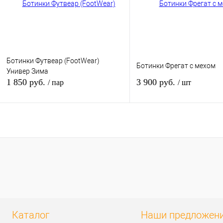
наличии
наличи
Размер обуви:
Размер обуви:
42
36
Ботинки Футвеар (FootWear)
Ботинки Фрегат с мехом
Универ Зима
1 850 руб.
3 900 руб.
/ пар
/ шт
В корзину
В кор
Купить в 1 клик
К сравнению
Купить в 1 клик
К сра
В избранное
В
В избранное
Под з
наличии
Каталог
Наши предложен