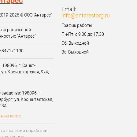
Email:
info@antarestorg.ru
2019-2026 © ООО "Антарес"
График работы
с ограниченной
Пн-Пт: с 9:00 до 17:30
нностью "Антарес"
Сб: Выходной
07847171190
Вс: Выходной
 198096, г. Санкт-
 ул. Кронштадтская, 9к4,
зводства: 198096, г.
ербург, ул. Кронштадтская,
203А
ь на карте
в отношении обработки