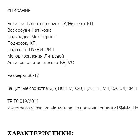
ОПИСАНИЕ:
Ботинки Лидер шерст мех ПУ/Нитрил с КП
Верх обуви: Нат. кожа
Подкладка: Мех шерсть
Подносок: КП
Подошва: ПУ/НИТРИЛ
Метод крепления: Литьевой
Антипрокольная стелька: КВ, МС
Размеры: 36-47
Защитные свойства: З, У, НС, НМ, К20, Щ20, ПН, МП, СЖ, СЛ, СМ,
ТР ТС 019/2011
Имеется заключение Министерства промышленности РФ(МинПр
ХАРАКТЕРИСТИКИ: