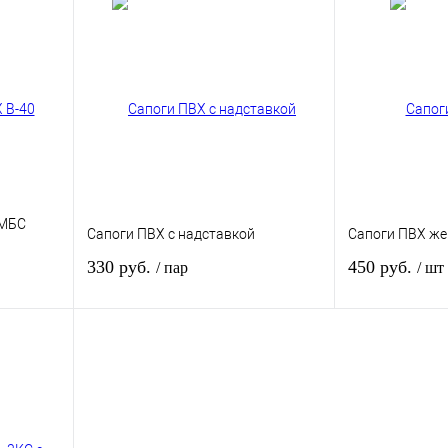
 МБС
Сапоги ПВХ с надставкой
Сапоги ПВХ же
330 руб.
450 руб.
/ пар
/ шт
зину
В корзину
внению
Купить в 1 клик
К сравнению
Купить в 1 кли
В
В избранное
В
В избранное
и
наличии