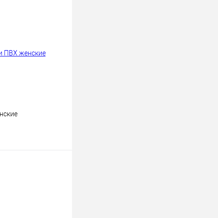
нские
В корзину
к
К сравнению
В
наличии