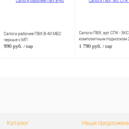
Сапоги ПВХ, арт СПК - 3КС
Сапоги рабочие ПВХ В-40 МБС
композитным подноском 
черные с МП
с кевларовой стелькой 12
990 руб.
1 790 руб.
/ пар
/ пар
В корзину
Подп
Купить в 1 клик
К сравнению
Купить в 1 клик
К сра
В избранное
В
В избранное
Нет в
наличии
Каталог
Наши предложен