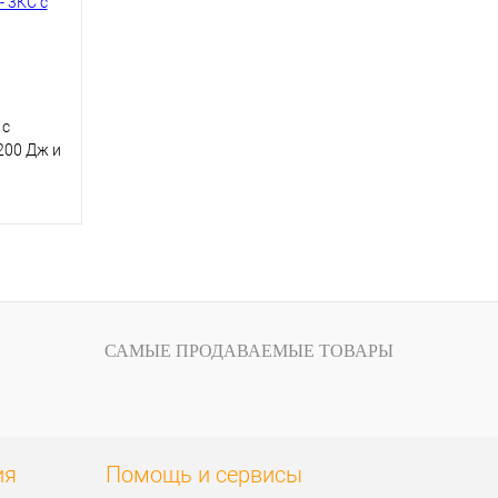
Размер обуви:
Размер обуви:
44
36
 с
200 Дж и
00 Н
исаться
внению
САМЫЕ ПРОДАВАЕМЫЕ ТОВАРЫ
 наличии
ия
Помощь и сервисы