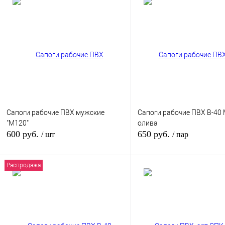
Сапоги рабочие ПВХ мужские
Сапоги рабочие ПВХ В-40
"М120"
олива
600 руб.
650 руб.
/ шт
/ пар
Распродажа
В корзину
В кор
Купить в 1 клик
К сравнению
Купить в 1 клик
К сра
В избранное
В
В избранное
наличии
наличи