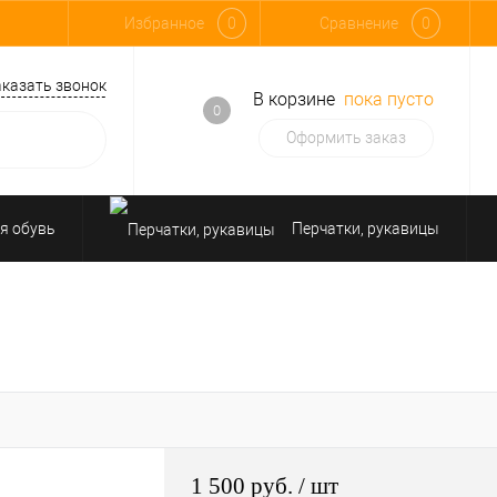
Избранное
0
Сравнение
0
аказать звонок
В корзине
пока пусто
0
Оформить заказ
я обувь
Перчатки, рукавицы
Средства защиты от падения
1 500 руб.
/ шт