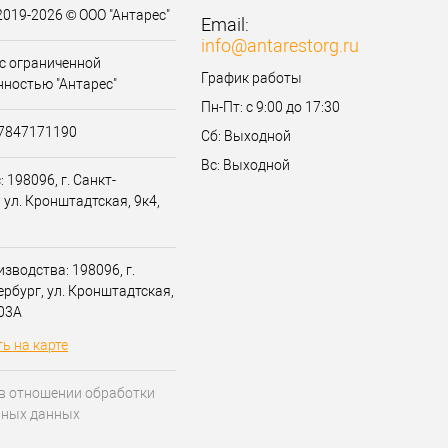
2019-2026 © ООО "Антарес"
Email:
info@antarestorg.ru
с ограниченной
График работы
нностью "Антарес"
Пн-Пт: с 9:00 до 17:30
07847171190
Сб: Выходной
Вс: Выходной
 198096, г. Санкт-
 ул. Кронштадтская, 9к4,
зводства: 198096, г.
ербург, ул. Кронштадтская,
203А
ь на карте
в отношении обработки
ьных данных