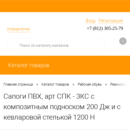
Вход
Регистрация
+7 (812) 305-25-79
Определение
0
Каталог товаров
•
•
•
Главная страница
Каталог товаров
Рабочая обувь
Резиновая 
Сапоги ПВХ, арт СПК - 3КС с
композитным подноском 200 Дж и с
кевларовой стелькой 1200 Н