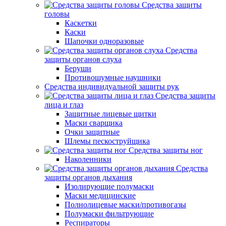
Средства защиты
головы
Каскетки
Каски
Шапочки одноразовые
Средства
защиты органов слуха
Беруши
Противошумные наушники
Средства индивидуальной защиты рук
Средства защиты
лица и глаз
Защитные лицевые щитки
Маски сварщика
Очки защитные
Шлемы пескоструйщика
Средства защиты ног
Наколенники
Средства
защиты органов дыхания
Изолирующие полумаски
Маски медицинские
Полнолицевые маски/противогазы
Полумаски фильтрующие
Респираторы