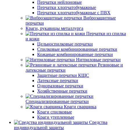
Перчатки нейлоновые
Перчатки хлопчатобумажные
Перчатки хлопчатобумажные с ПВХ
Виброзащитные
перчатки
Краги, рукавицы металлурга
Перчатки из спилка
и кожи
Цельноспилковые перчатки
Спилковые комбинированные перчатки
Кожаные комбинированные перчатки
Нитриловые перчатки
Резиновые и
латексные перчатки
Защитные перчатки КЩС
Латексные перчатки
Одноразовые перчатки
Хозяйственные перчатки
Специализированные перчатки
Краги сварщика
Краги спилковые
Краги утепленные
Средства
индивидуальной защиты