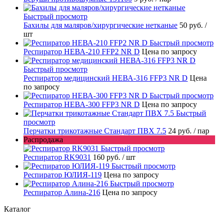
Быстрый просмотр
Бахилы для маляров/хирургические нетканые
50 руб.
/
шт
Быстрый просмотр
Респиратор НЕВА-210 FFP2 NR D
Цена по запросу
Быстрый просмотр
Респиратор медицинский НЕВА-316 FFP3 NR D
Цена
по запросу
Быстрый просмотр
Респиратор НЕВА-300 FFP3 NR D
Цена по запросу
Быстрый
просмотр
Перчатки трикотажные Стандарт ПВХ 7.5
24 руб.
/ пар
Распродажа
Быстрый просмотр
Респиратор RK9031
160 руб.
/ шт
Быстрый просмотр
Респиратор ЮЛИЯ-119
Цена по запросу
Быстрый просмотр
Респиратор Алина-216
Цена по запросу
Каталог