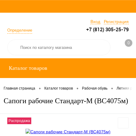
Вход
Регистрация
+7 (812) 305-25-79
Определение
0
Каталог товаров
•
•
•
Главная страница
Каталог товаров
Рабочая обувь
Летняя раб
Сапоги рабочие Стандарт-М (ВС4075м)
Распродажа