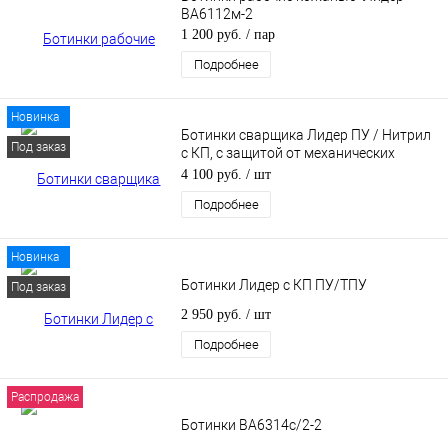
ВА6112м-2
1 200 руб.
/ пар
Подробнее
Новинка
Ботинки сварщика Лидер ПУ / Нитрил
Под заказ
с КП, с защитой от механических
воздействий, брызг, искр
4 100 руб.
/ шт
Подробнее
Новинка
Ботинки Лидер с КП ПУ/ТПУ
Под заказ
2 950 руб.
/ шт
Подробнее
Распродажа
Ботинки ВА6314c/2-2