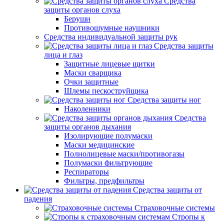
Средства
защиты органов слуха
Беруши
Противошумные наушники
Средства индивидуальной защиты рук
Средства защиты
лица и глаз
Защитные лицевые щитки
Маски сварщика
Очки защитные
Шлемы пескоструйщика
Средства защиты ног
Наколенники
Средства
защиты органов дыхания
Изолирующие полумаски
Маски медицинские
Полнолицевые маски/противогазы
Полумаски фильтрующие
Респираторы
Фильтры, предфильтры
Средства защиты от
падения
Страховочные системы
Стропы к