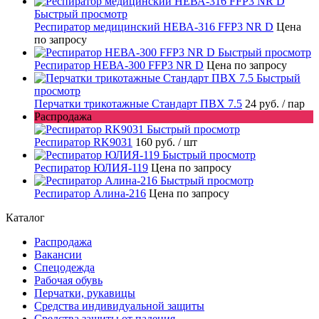
Быстрый просмотр
Респиратор медицинский НЕВА-316 FFP3 NR D
Цена
по запросу
Быстрый просмотр
Респиратор НЕВА-300 FFP3 NR D
Цена по запросу
Быстрый
просмотр
Перчатки трикотажные Стандарт ПВХ 7.5
24 руб.
/ пар
Распродажа
Быстрый просмотр
Респиратор RK9031
160 руб.
/ шт
Быстрый просмотр
Респиратор ЮЛИЯ-119
Цена по запросу
Быстрый просмотр
Респиратор Алина-216
Цена по запросу
Каталог
Распродажа
Вакансии
Спецодежда
Рабочая обувь
Перчатки, рукавицы
Средства индивидуальной защиты
Средства защиты от падения