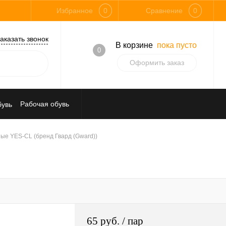
Избранное
0
Сравнение
0
аказать звонок
В корзине
пока пусто
0
Оформить заказ
Рабочая обувь
Средства индивидуальной защиты
ые YES-CL (бренд Гвард (Gward))
65 руб.
/ пар